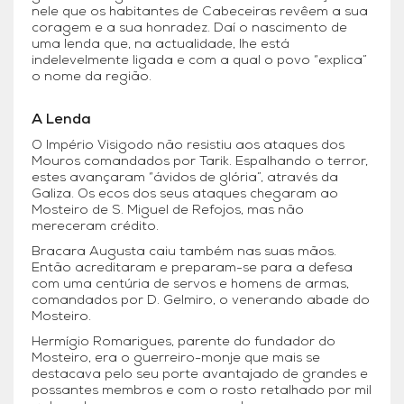
nele que os habitantes de Cabeceiras revêem a sua
coragem e a sua honradez. Daí o nascimento de
uma lenda que, na actualidade, lhe está
indelevelmente ligada e com a qual o povo “explica”
o nome da região.
A Lenda
O Império Visigodo não resistiu aos ataques dos
Mouros comandados por Tarik. Espalhando o terror,
estes avançaram “ávidos de glória”, através da
Galiza. Os ecos dos seus ataques chegaram ao
Mosteiro de S. Miguel de Refojos, mas não
mereceram crédito.
Bracara Augusta caiu também nas suas mãos.
Então acreditaram e preparam-se para a defesa
com uma centúria de servos e homens de armas,
comandados por D. Gelmiro, o venerando abade do
Mosteiro.
Hermígio Romarigues, parente do fundador do
Mosteiro, era o guerreiro-monje que mais se
destacava pelo seu porte avantajado de grandes e
possantes membros e com o rosto retalhado por mil