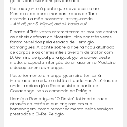
golpes das escaramuças passadas.
Postado junto à ponte que dava acesso ao
Mosteiro, ao aproximar das tropas de Tarik
estendeu a mão possante, assegurando:
-
Até ali, por S. Miguel, até ali, basto eu!
"
E bastou! Três vezes arremeteram os mouros contra
as débeis defesas do Mosteiro. Mas por três vezes
foram repelidos pela espada de Hermígio
Romarigues. A ponte sobre a ribeira ficou atulhada
de corpos e os chefes infiéis tiveram de tratar com
D. Gelmiro de igual para igual, gorando-se, deste
modo, a suposta intenção de arrasarem o Mosteiro
e decapitarem os monges.
Posteriormente o monge-guerreiro ter-se-á
integrado no reduto cristão situado nas Astúrias, de
onde irradiava já a Reconquista a partir de
Covadonga, sob o comando de Pelágio.
Hermígio Romarigues “O Basto” foi imortalizado
através da estátua que erigiram em sua
homenagem, como reconhecimento pelos serviços
prestados a El-Rei Pelágio.