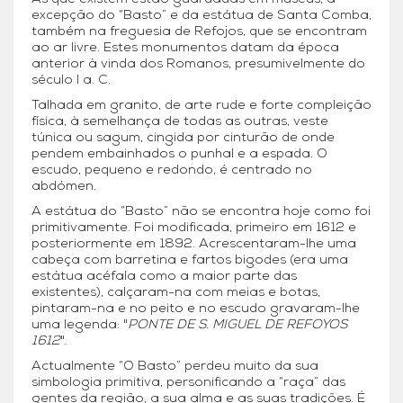
excepção do “Basto” e da estátua de Santa Comba,
também na freguesia de Refojos, que se encontram
ao ar livre. Estes monumentos datam da época
anterior à vinda dos Romanos, presumivelmente do
século I a. C.
Talhada em granito, de arte rude e forte compleição
física, à semelhança de todas as outras, veste
túnica ou sagum, cingida por cinturão de onde
pendem embainhados o punhal e a espada. O
escudo, pequeno e redondo, é centrado no
abdómen.
A estátua do “Basto” não se encontra hoje como foi
primitivamente. Foi modificada, primeiro em 1612 e
posteriormente em 1892. Acrescentaram-lhe uma
cabeça com barretina e fartos bigodes (era uma
estátua acéfala como a maior parte das
existentes), calçaram-na com meias e botas,
pintaram-na e no peito e no escudo gravaram-lhe
uma legenda: "
PONTE DE S. MIGUEL DE REFOYOS
1612
".
Actualmente “O Basto” perdeu muito da sua
simbologia primitiva, personificando a “raça” das
gentes da região, a sua alma e as suas tradições. É