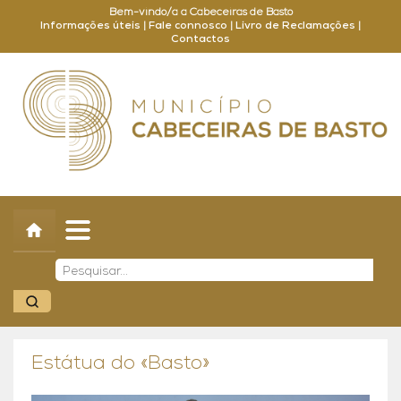
Bem-vindo/a a Cabeceiras de Basto
Informações úteis
|
Fale connosco
|
Livro de Reclamações
|
Contactos
Concelho
Município
Turismo
Cultura
Outros
Balcão Online
Estátua do «Basto»