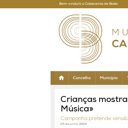
Bem-vindo/a a Cabeceiras de Basto
Concelho
Município
Crianças mostra
Música»
Campanha pretende sensibil
25 de junho, 2024