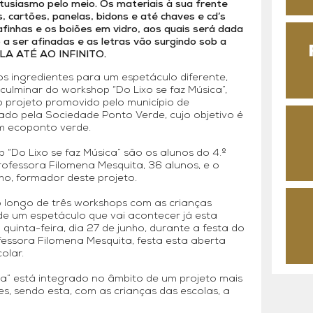
tusiasmo pelo meio. Os materiais à sua frente
s, cartões, panelas, bidons e até chaves e cd’s
finhas e os boiões em vidro, aos quais será dada
 a ser afinadas e as letras vão surgindo sob a
LA ATÉ AO INFINITO.
os ingredientes para um espetáculo diferente,
 culminar do workshop “Do Lixo se faz Música”,
o projeto promovido pelo município de
ado pela Sociedade Ponto Verde, cujo objetivo é
m ecoponto verde.
“Do Lixo se faz Música” são os alunos do 4.º
ofessora Filomena Mesquita, 36 alunos, e o
ho, formador deste projeto.
 longo de três workshops com as crianças
e um espetáculo que vai acontecer já esta
uinta-feira, dia 27 de junho, durante a festa do
ofessora Filomena Mesquita, festa esta aberta
olar.
ca” está integrado no âmbito de um projeto mais
s, sendo esta, com as crianças das escolas, a