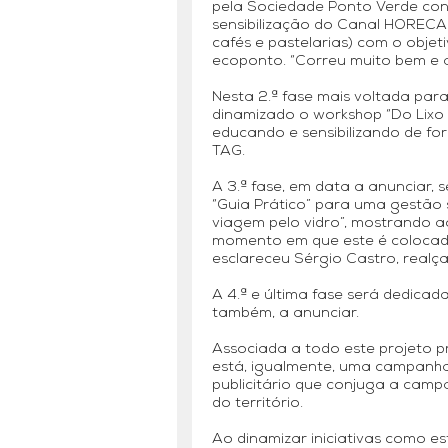
pela Sociedade Ponto Verde conte
sensibilização do Canal HORECA (
cafés e pastelarias) com o obje
ecoponto. “Correu muito bem e a
Nesta 2.ª fase mais voltada par
dinamizado o workshop “Do Lixo se
educando e sensibilizando de for
TAG.
A 3.ª fase, em data a anunciar
“Guia Prático” para uma gestão 
viagem pelo vidro”, mostrando a
momento em que este é colocado
esclareceu Sérgio Castro, realçan
A 4.ª e última fase será dedica
também, a anunciar.
Associada a todo este projeto p
está, igualmente, uma campanha 
publicitário que conjuga a cam
do território.
Ao dinamizar iniciativas como e