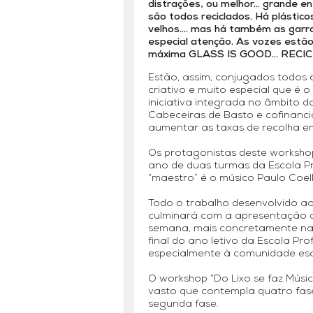
distrações, ou melhor… grande en
são todos reciclados. Há plástico
velhos…. mas há também as garra
especial atenção. As vozes estão
máxima GLASS IS GOOD… RECIC
Estão, assim, conjugados todos 
criativo e muito especial que é o
iniciativa integrada no âmbito d
Cabeceiras de Basto e cofinanci
aumentar as taxas de recolha e
Os protagonistas deste workshop 
ano de duas turmas da Escola Pr
“maestro” é o músico Paulo Coel
Todo o trabalho desenvolvido ao
culminará com a apresentação d
semana, mais concretamente na q
final do ano letivo da Escola Pr
especialmente à comunidade esc
O workshop “Do Lixo se faz Músi
vasto que contempla quatro fase
segunda fase.