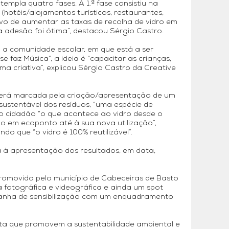
mpla quatro fases. A 1.ª fase consistiu na
hotéis/alojamentos turísticos, restaurantes,
tivo de aumentar as taxas de recolha de vidro em
 adesão foi ótima”, destacou Sérgio Castro.
a a comunidade escolar, em que está a ser
 faz Música”, a ideia é “capacitar as crianças,
ma criativa”, explicou Sérgio Castro da Creative
, será marcada pela criação/apresentação de um
sustentável dos resíduos, “uma espécie de
o cidadão “o que acontece ao vidro desde o
 em ecoponto até à sua nova utilização”,
do que “o vidro é 100% reutilizável”.
da à apresentação dos resultados, em data,
romovido pelo município de Cabeceiras de Basto
fotográfica e videográfica e ainda um spot
panha de sensibilização com um enquadramento
sta que promovem a sustentabilidade ambiental e