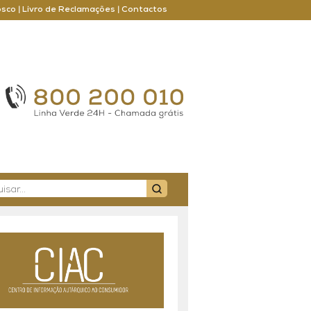
osco
|
Livro de Reclamações
|
Contactos