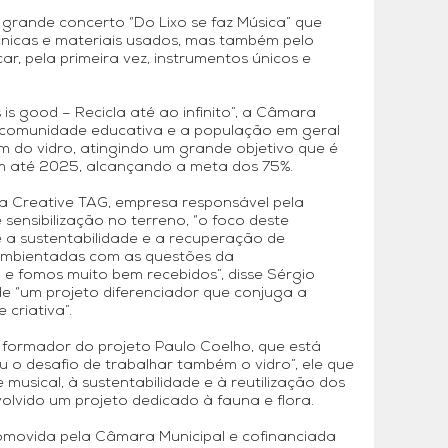
 grande concerto “Do Lixo se faz Música” que
nicas e materiais usados, mas também pelo
ar, pela primeira vez, instrumentos únicos e
s good – Recicla até ao infinito”, a Câmara
 a comunidade educativa e a população em geral
m do vidro, atingindo um grande objetivo que é
m até 2025, alcançando a meta dos 75%.
a Creative TAG, empresa responsável pela
nsibilização no terreno, “o foco deste
é a sustentabilidade e a recuperação de
o ambientadas com as questões da
 e fomos muito bem recebidos”, disse Sérgio
de “um projeto diferenciador que conjuga a
 criativa”.
 formador do projeto Paulo Coelho, que está
u o desafio de trabalhar também o vidro”, ele que
 musical, à sustentabilidade e à reutilização dos
volvido um projeto dedicado à fauna e flora.
movida pela Câmara Municipal e cofinanciada