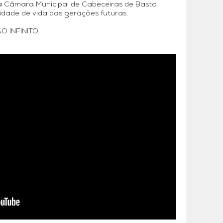
 a Câmara Municipal de Cabeceiras de Basto
dade de vida das gerações futuras.
 INFINITO.