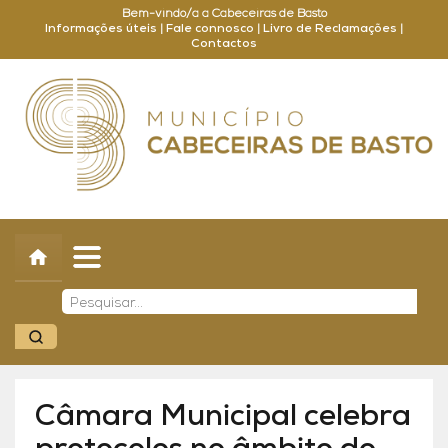
Bem-vindo/a a Cabeceiras de Basto
Informações úteis
|
Fale connosco
|
Livro de Reclamações
|
Contactos
Concelho
Município
Turismo
Cultura
Outros
Balcão Online
Câmara Municipal celebra