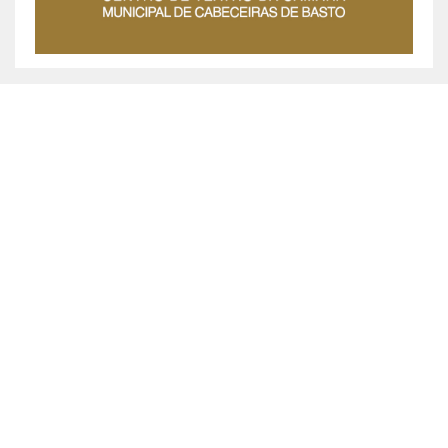
MUNICÍPIO DE CABECEIRAS DE BASTO ©
2026
Praça da República, 467, 4860-355 Cabeceiras de Basto
Chamada grátis: 800 200 010
Política de Privacidade
|
Livro de Reclamações