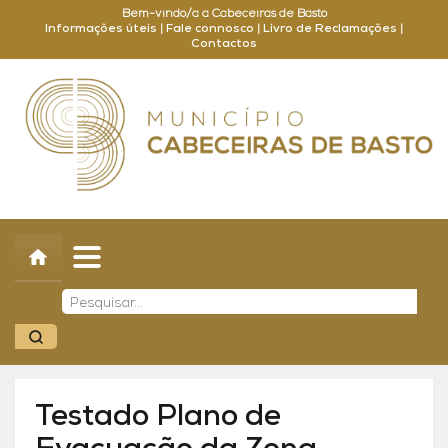
Bem-vindo/a a Cabeceiras de Basto
Informações úteis
|
Fale connosco
|
Livro de Reclamações
|
Contactos
Concelho
Município
Turismo
Cultura
Outros
Balcão Online
Testado Plano de