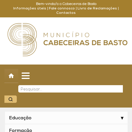
Bem-vindo/a a Cabeceiras de Basto
Informações úteis
|
Fale connosco
|
Livro de Reclamações
|
Contactos
Concelho
Município
Turismo
Cultura
Outros
Balcão Online
Educação
Formação